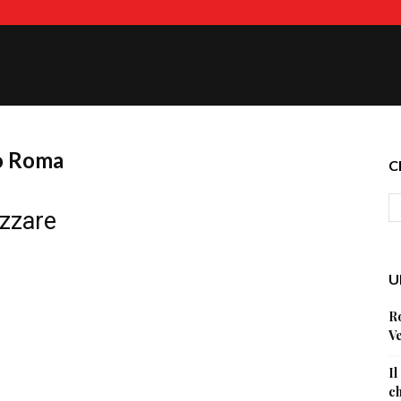
io Roma
C
izzare
U
Ro
Ve
Il
ch