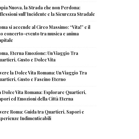
pia Nuova, la Strada che non Perdona:
flessioni sull’Incidente e la Sicurezza Stradale
ma si accende al Circo Massimo: “Vita!” e il
uo concerto-evento tra musica e anima
pitale
oma, Eterna Emozione: Un Viaggio Tra
artieri, Gusto e Dolce Vita
vere la Dolce Vita Romana: Un Viaggio Tra
artieri, Gusto e Fascino Eterno
 Dolce Vita Romana: Esplorare Quartieri,
pori ed Emozioni della Città Eterna
vere Roma: Guida tra Quartieri, Sapori e
perienze Indimenticabili