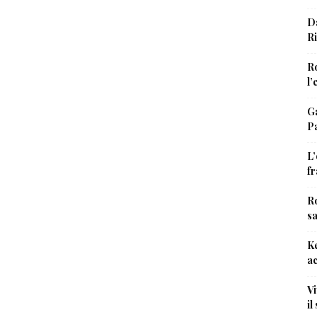
Da
Ri
Ro
l’
Ga
Pa
L’
fr
Ro
sa
Ke
a
Vi
il