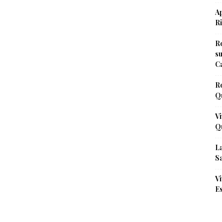
Ap
Ri
Ro
s
Ca
R
Qu
Vi
Qu
La
Sa
Vi
Es