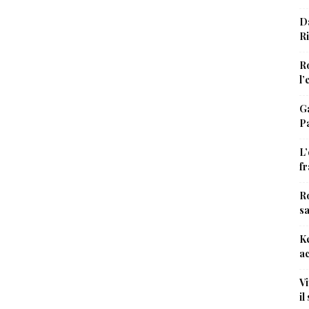
Da
Ri
Ro
l’
Ga
Pa
L’
fr
Ro
sa
Ke
a
Vi
il