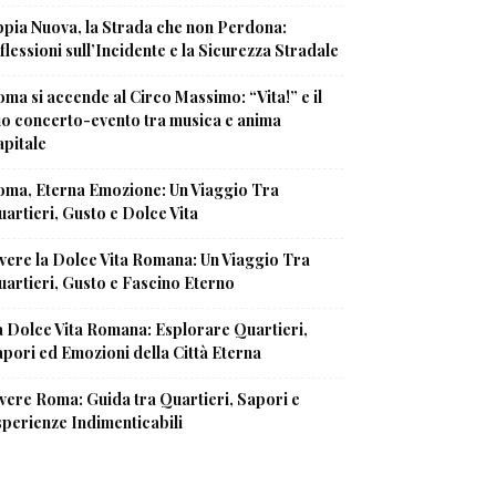
pia Nuova, la Strada che non Perdona:
flessioni sull’Incidente e la Sicurezza Stradale
ma si accende al Circo Massimo: “Vita!” e il
uo concerto-evento tra musica e anima
pitale
oma, Eterna Emozione: Un Viaggio Tra
artieri, Gusto e Dolce Vita
vere la Dolce Vita Romana: Un Viaggio Tra
artieri, Gusto e Fascino Eterno
 Dolce Vita Romana: Esplorare Quartieri,
pori ed Emozioni della Città Eterna
vere Roma: Guida tra Quartieri, Sapori e
perienze Indimenticabili