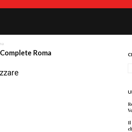
oma
ni Complete Roma
C
izzare
U
Ro
Ve
Il
ch