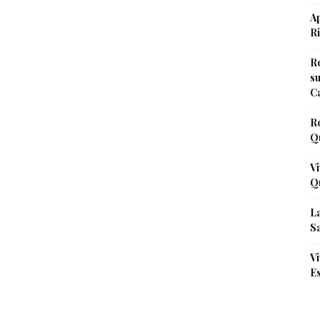
Ap
Ri
Ro
s
Ca
R
Qu
Vi
Qu
La
Sa
Vi
Es