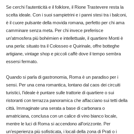
Se cerchi l’autenticità e il folklore, il Rione Trastevere resta la
scelta ideale. Con i suoi sampietrini e i panni stesi tra i balconi,
è il cuore pulsante della movida romana, perfetto per chi ama
camminare senza meta. Per chi invece preferisce
un’atmosfera più bohémien e intellettuale, il quartiere Monti è
una perla: situato tra il Colosseo e Quirinale, offre botteghe
artigiane, vintage shop e piccoli caffè dove il tempo sembra
essersi fermato.
Quando si parla di gastronomia, Roma è un paradiso per i
sensi. Per una cena romantica, lontano dal caos dei circuiti
turistici, l’ideale è puntare sulle trattorie di quartiere o sui
ristoranti con terrazza panoramica che affacciano sui tetti della
città. Immaginate una serata a base di carbonara o
amatriciana, conclusa con un calice di vino bianco locale,
mentre le luci di Roma si accendono all’orizzonte. Per
un’esperienza più sofisticata, i locali della zona di Prati o i