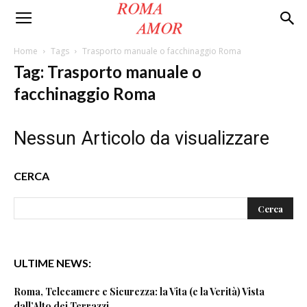
Roma
Home
Tags
Trasporto manuale o facchinaggio Roma
Tag: Trasporto manuale o
Amor
facchinaggio Roma
Nessun Articolo da visualizzare
CERCA
ULTIME NEWS:
Roma, Telecamere e Sicurezza: la Vita (e la Verità) Vista
dall’Alto dei Terrazzi